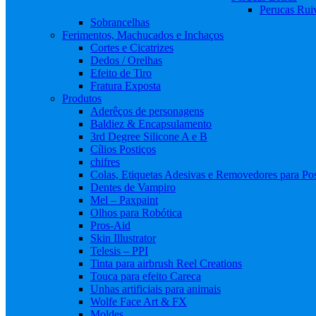
Perucas Rui
Sobrancelhas
Ferimentos, Machucados e Inchaços
Cortes e Cicatrizes
Dedos / Orelhas
Efeito de Tiro
Fratura Exposta
Produtos
Aderêços de personagens
Baldiez & Encapsulamento
3rd Degree Silicone A e B
Cílios Postiços
chifres
Colas, Etiquetas Adesivas e Removedores para Pos
Dentes de Vampiro
Mel – Paxpaint
Olhos para Robótica
Pros-Aid
Skin Illustrator
Telesis – PPI
Tinta para airbrush Reel Creations
Touca para efeito Careca
Unhas artificiais para animais
Wolfe Face Art & FX
Moldes