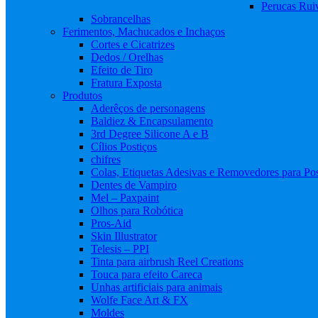
Perucas Rui
Sobrancelhas
Ferimentos, Machucados e Inchaços
Cortes e Cicatrizes
Dedos / Orelhas
Efeito de Tiro
Fratura Exposta
Produtos
Aderêços de personagens
Baldiez & Encapsulamento
3rd Degree Silicone A e B
Cílios Postiços
chifres
Colas, Etiquetas Adesivas e Removedores para Pos
Dentes de Vampiro
Mel – Paxpaint
Olhos para Robótica
Pros-Aid
Skin Illustrator
Telesis – PPI
Tinta para airbrush Reel Creations
Touca para efeito Careca
Unhas artificiais para animais
Wolfe Face Art & FX
Moldes