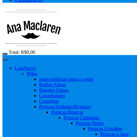
Total:
R$
0,00
Loja
Novo!
Pêlos
pelos artificiais para o corpo
Barbas Falsas
Bigodes Falsos
Cavanhaques
Costeletas
Perucas/Apliques/Restauro
Perucas Brancas
Perucas Castanhas
Perucas Pretas
Perucas Grisalhas
Perucas Loiras