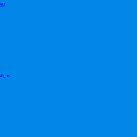
vas
tiços