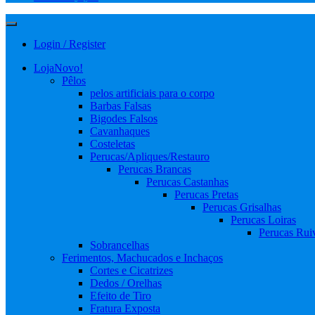
Login / Register
Loja
Novo!
Pêlos
pelos artificiais para o corpo
Barbas Falsas
Bigodes Falsos
Cavanhaques
Costeletas
Perucas/Apliques/Restauro
Perucas Brancas
Perucas Castanhas
Perucas Pretas
Perucas Grisalhas
Perucas Loiras
Perucas Rui
Sobrancelhas
Ferimentos, Machucados e Inchaços
Cortes e Cicatrizes
Dedos / Orelhas
Efeito de Tiro
Fratura Exposta