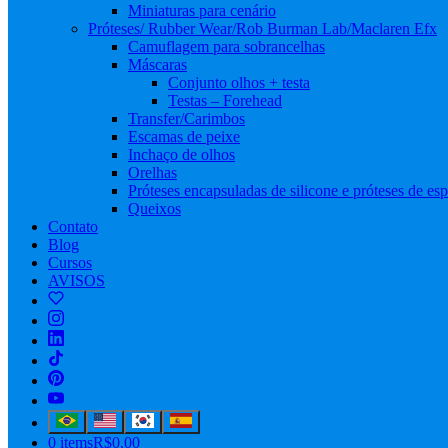
Miniaturas para cenário
Próteses/ Rubber Wear/Rob Burman Lab/Maclaren Efx
Camuflagem para sobrancelhas
Máscaras
Conjunto olhos + testa
Testas – Forehead
Transfer/Carimbos
Escamas de peixe
Inchaço de olhos
Orelhas
Próteses encapsuladas de silicone e próteses de e
Queixos
Contato
Blog
Cursos
AVISOS
0 items
R$0,00