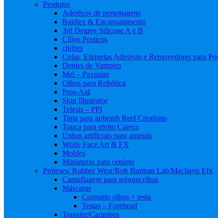
Produtos
Aderêços de personagens
Baldiez & Encapsulamento
3rd Degree Silicone A e B
Cílios Postiços
chifres
Colas, Etiquetas Adesivas e Removedores para Pos
Dentes de Vampiro
Mel – Paxpaint
Olhos para Robótica
Pros-Aid
Skin Illustrator
Telesis – PPI
Tinta para airbrush Reel Creations
Touca para efeito Careca
Unhas artificiais para animais
Wolfe Face Art & FX
Moldes
Miniaturas para cenário
Próteses/ Rubber Wear/Rob Burman Lab/Maclaren Efx
Camuflagem para sobrancelhas
Máscaras
Conjunto olhos + testa
Testas – Forehead
Transfer/Carimbos