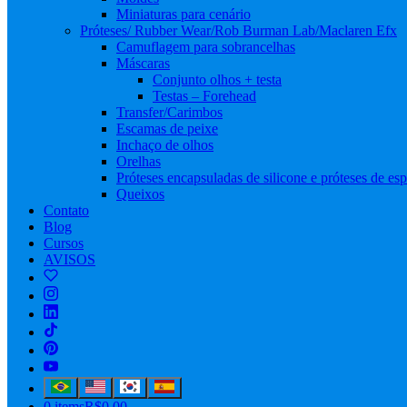
Miniaturas para cenário
Próteses/ Rubber Wear/Rob Burman Lab/Maclaren Efx
Camuflagem para sobrancelhas
Máscaras
Conjunto olhos + testa
Testas – Forehead
Transfer/Carimbos
Escamas de peixe
Inchaço de olhos
Orelhas
Próteses encapsuladas de silicone e próteses de e
Queixos
Contato
Blog
Cursos
AVISOS
0 items
R$0,00