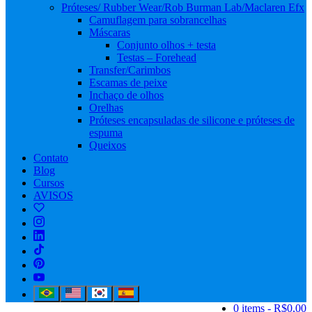
Próteses/ Rubber Wear/Rob Burman Lab/Maclaren Efx
Camuflagem para sobrancelhas
Máscaras
Conjunto olhos + testa
Testas – Forehead
Transfer/Carimbos
Escamas de peixe
Inchaço de olhos
Orelhas
Próteses encapsuladas de silicone e próteses de
espuma
Queixos
Contato
Blog
Cursos
AVISOS
0 items
R$0,00