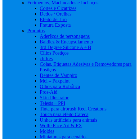
Ferimentos, Machucados e Inchaços
Cortes e Cicatrizes
Dedos / Orelhas
Efeito de Tiro
Fratura Exposta
Produtos
Aderêços de personagens
Baldiez & Encapsulamento
3rd Degree Silicone A e B
Cílios Postiços
chifres
Colas, Etiquetas Adesivas e Removedores para
Postiços
Dentes de Vampiro
Mel – Paxpaint
Olhos para Robótica
Pros-Aid
Skin Illustrator
Telesis – PPI
Tinta para airbrush Reel Creations
Touca para efeito Careca
Unhas artificiais para animais
Wolfe Face Art & FX
Moldes
Miniaturas para cenário