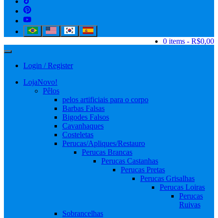
0 items
R$0,00
Login / Register
Loja
Novo!
Pêlos
pelos artificiais para o corpo
Barbas Falsas
Bigodes Falsos
Cavanhaques
Costeletas
Perucas/Apliques/Restauro
Perucas Brancas
Perucas Castanhas
Perucas Pretas
Perucas Grisalhas
Perucas Loiras
Perucas
Ruivas
Sobrancelhas