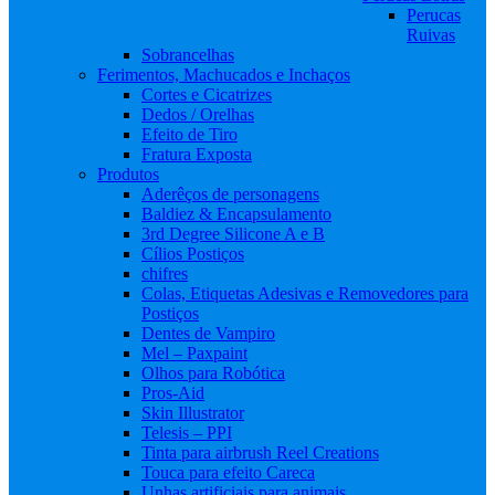
Perucas
Ruivas
Sobrancelhas
Ferimentos, Machucados e Inchaços
Cortes e Cicatrizes
Dedos / Orelhas
Efeito de Tiro
Fratura Exposta
Produtos
Aderêços de personagens
Baldiez & Encapsulamento
3rd Degree Silicone A e B
Cílios Postiços
chifres
Colas, Etiquetas Adesivas e Removedores para
Postiços
Dentes de Vampiro
Mel – Paxpaint
Olhos para Robótica
Pros-Aid
Skin Illustrator
Telesis – PPI
Tinta para airbrush Reel Creations
Touca para efeito Careca
Unhas artificiais para animais