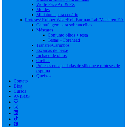
Wolfe Face Art & FX
Moldes
Miniaturas para cenário
Próteses/ Rubber Wear/Rob Burman Lab/Maclaren Efx
Camuflagem para sobrancelhas
Máscaras
Conjunto olhos + testa
Testas – Forehead
Transfer/Carimbos
Escamas de peixe
Inchaço de olhos
Orelhas
Próteses encapsuladas de silicone e próteses de
espuma
Queixos
Contato
Blog
Cursos
AVISOS