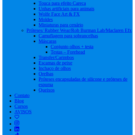
Touca para efeito Careca
Unhas artificiais para animais
Wolfe Face Art & FX
Moldes
Miniaturas para cenário
Próteses/ Rubber Wear/Rob Burman Lab/Maclaren Efx
Camuflagem para sobrancelhas
Máscaras
Conjunto olhos + testa
Testas – Forehead
Transfer/Carimbos
Escamas de peixe
Inchaço de olhos
Orelhas
Próteses encapsuladas de silicone e próteses de
espuma
Queixos
Contato
Blog
Cursos
AVISOS