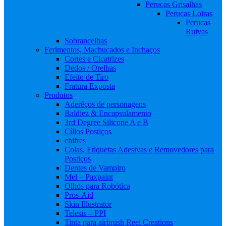
Perucas Grisalhas
Perucas Loiras
Perucas
Ruivas
Sobrancelhas
Ferimentos, Machucados e Inchaços
Cortes e Cicatrizes
Dedos / Orelhas
Efeito de Tiro
Fratura Exposta
Produtos
Aderêços de personagens
Baldiez & Encapsulamento
3rd Degree Silicone A e B
Cílios Postiços
chifres
Colas, Etiquetas Adesivas e Removedores para
Postiços
Dentes de Vampiro
Mel – Paxpaint
Olhos para Robótica
Pros-Aid
Skin Illustrator
Telesis – PPI
Tinta para airbrush Reel Creations