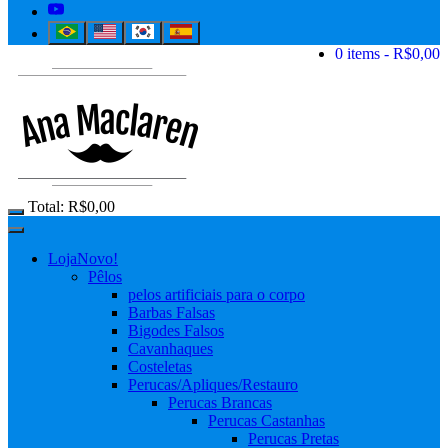
0 items
R$0,00
Total:
R$
0,00
Loja
Novo!
Pêlos
pelos artificiais para o corpo
Barbas Falsas
Bigodes Falsos
Cavanhaques
Costeletas
Perucas/Apliques/Restauro
Perucas Brancas
Perucas Castanhas
Perucas Pretas