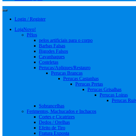
Login / Register
Loja
Novo!
Pêlos
pelos artificiais para o corpo
Barbas Falsas
Bigodes Falsos
Cavanhaques
Costeletas
Perucas/Apliques/Restauro
Perucas Brancas
Perucas Castanhas
Perucas Pretas
Perucas Grisalhas
Perucas Loiras
Perucas Rui
Sobrancelhas
Ferimentos, Machucados e Inchaços
Cortes e Cicatrizes
Dedos / Orelhas
Efeito de Tiro
Fratura Exposta