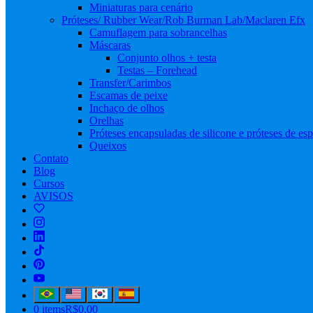
Miniaturas para cenário
Próteses/ Rubber Wear/Rob Burman Lab/Maclaren Efx
Camuflagem para sobrancelhas
Máscaras
Conjunto olhos + testa
Testas – Forehead
Transfer/Carimbos
Escamas de peixe
Inchaço de olhos
Orelhas
Próteses encapsuladas de silicone e próteses de e
Queixos
Contato
Blog
Cursos
AVISOS
0 items
R$0,00