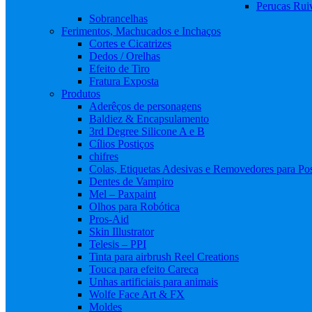
Perucas Rui
Sobrancelhas
Ferimentos, Machucados e Inchaços
Cortes e Cicatrizes
Dedos / Orelhas
Efeito de Tiro
Fratura Exposta
Produtos
Aderêços de personagens
Baldiez & Encapsulamento
3rd Degree Silicone A e B
Cílios Postiços
chifres
Colas, Etiquetas Adesivas e Removedores para Pos
Dentes de Vampiro
Mel – Paxpaint
Olhos para Robótica
Pros-Aid
Skin Illustrator
Telesis – PPI
Tinta para airbrush Reel Creations
Touca para efeito Careca
Unhas artificiais para animais
Wolfe Face Art & FX
Moldes