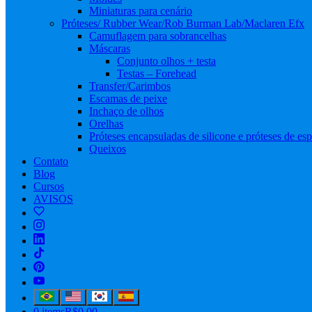
Miniaturas para cenário
Próteses/ Rubber Wear/Rob Burman Lab/Maclaren Efx
Camuflagem para sobrancelhas
Máscaras
Conjunto olhos + testa
Testas – Forehead
Transfer/Carimbos
Escamas de peixe
Inchaço de olhos
Orelhas
Próteses encapsuladas de silicone e próteses de e
Queixos
Contato
Blog
Cursos
AVISOS
0 items
R$0,00