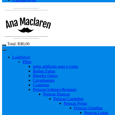
Total:
R$
0,00
Loja
Novo!
Pêlos
pelos artificiais para o corpo
Barbas Falsas
Bigodes Falsos
Cavanhaques
Costeletas
Perucas/Apliques/Restauro
Perucas Brancas
Perucas Castanhas
Perucas Pretas
Perucas Grisalhas
Perucas Loiras