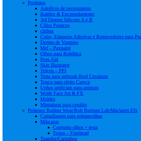
Produtos
Aderêços de personagens
Baldiez & Encapsulamento
3rd Degree Silicone A e B
Cílios Postiços
chifres
Colas, Etiquetas Adesivas e Removedores para Pos
Dentes de Vampiro
Mel – Paxpaint
Olhos para Robótica
Pros-Aid
Skin Illustrator
Telesis – PPI
Tinta para airbrush Reel Creations
Touca para efeito Careca
Unhas artificiais para animais
Wolfe Face Art & FX
Moldes
Miniaturas para cenário
Próteses/ Rubber Wear/Rob Burman Lab/Maclaren Efx
Camuflagem para sobrancelhas
Máscaras
Conjunto olhos + testa
Testas – Forehead
Transfer/Carimbos