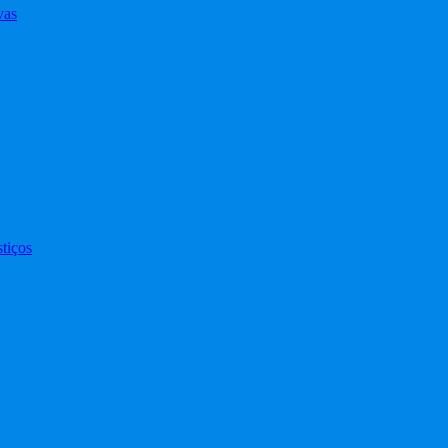
vas
tiços