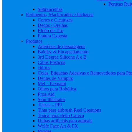
Perucas Rui
Sobrancelhas
Ferimentos, Machucados e Inchaços
Cortes e Cicatrizes
Dedos / Orelhas
Efeito de Tiro
Fratura Exposta
Produtos
Aderêços de personagens
Baldiez & Encapsulamento
3rd Degree Silicone A e B
Cílios Postiços
chifres
Colas, Etiquetas Adesivas e Removedores para Pos
Dentes de Vampiro
Mel – Paxpaint
Olhos para Robótica
Pros-Aid
Skin Illustrator
Telesis – PPI
Tinta para airbrush Reel Creations
Touca para efeito Careca
Unhas artificiais para animais
Wolfe Face Art & FX
Moldes