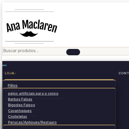
Skip
to
content
L
O
J
A
CONT
▾
Pêlos
pelos artificiais para o corpo
Barbas Falsas
Bigodes Falsos
Cavanhaques
Costeletas
Perucas/Apliques/Restauro