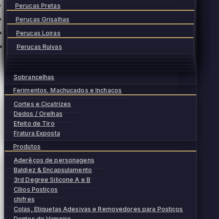
Perucas Pretas
Perucas Grisalhas
Perucas Loiras
Perucas Ruivas
Sobrancelhas
Ferimentos, Machucados e Inchaços
Cortes e Cicatrizes
Dedos / Orelhas
Efeito de Tiro
Fratura Exposta
Produtos
Aderêços de personagens
Baldiez & Encapsulamento
3rd Degree Silicone A e B
Cílios Postiços
chifres
Colas, Etiquetas Adesivas e Removedores para Postiços
Dentes de Vampiro