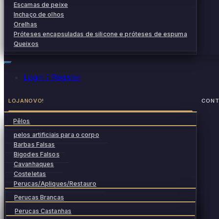
Escamas de peixe
Inchaço de olhos
Orelhas
Próteses encapsuladas de silicone e próteses de espuma
Queixos
Login / Register
LOJA
NOVO!
CONT
Pêlos
pelos artificiais para o corpo
Barbas Falsas
Bigodes Falsos
Cavanhaques
Costeletas
Perucas/Apliques/Restauro
Perucas Brancas
Perucas Castanhas