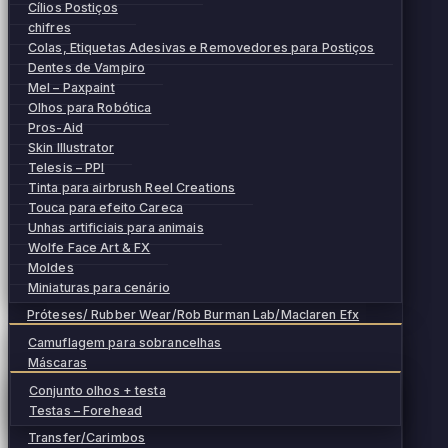
Cílios Postiços
chifres
Colas, Etiquetas Adesivas e Removedores para Postiços
Dentes de Vampiro
Mel – Paxpaint
Olhos para Robótica
Pros-Aid
Skin Illustrator
Telesis – PPI
Tinta para airbrush Reel Creations
Touca para efeito Careca
Unhas artificiais para animais
Wolfe Face Art & FX
Moldes
Miniaturas para cenário
Próteses/ Rubber Wear/Rob Burman Lab/Maclaren Efx
Camuflagem para sobrancelhas
Máscaras
Conjunto olhos + testa
Testas – Forehead
Transfer/Carimbos