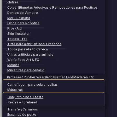
chifres
Colas, Etiquetas Adesivas e Removedores para Postiços
Dentes de Vampiro
Mel – Paxpaint
Olhos para Robótica
Pros-Aid
Skin Illustrator
Telesis – PPI
Tinta para airbrush Reel Creations
Touca para efeito Careca
Unhas artificiais para animais
Wolfe Face Art & FX
Moldes
Miniaturas para cenário
Próteses/ Rubber Wear/Rob Burman Lab/Maclaren Efx
Camuflagem para sobrancelhas
Máscaras
Conjunto olhos + testa
Testas – Forehead
Transfer/Carimbos
Escamas de peixe