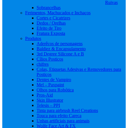
Ruivas
Sobrancelhas
Ferimentos, Machucados e Inchaços
Cortes e Cicatrizes
Dedos / Orelhas
Efeito de Tiro
Fratura Exposta
Produtos
Aderêços de personagens
Baldiez & Encapsulamento
3rd Degree Silicone A e B
Cílios Postiços
chifres
Colas, Etiquetas Adesivas e Removedores para
Postiços
Dentes de Vampiro
Mel – Paxpaint
Olhos para Robótica
Pros-Aid
Skin Illustrator
Telesis – PPI
Tinta para airbrush Reel Creations
Touca para efeito Careca
Unhas artificiais para animais
Wolfe Face Art & FX