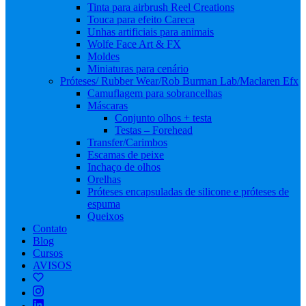
Tinta para airbrush Reel Creations
Touca para efeito Careca
Unhas artificiais para animais
Wolfe Face Art & FX
Moldes
Miniaturas para cenário
Próteses/ Rubber Wear/Rob Burman Lab/Maclaren Efx
Camuflagem para sobrancelhas
Máscaras
Conjunto olhos + testa
Testas – Forehead
Transfer/Carimbos
Escamas de peixe
Inchaço de olhos
Orelhas
Próteses encapsuladas de silicone e próteses de
espuma
Queixos
Contato
Blog
Cursos
AVISOS