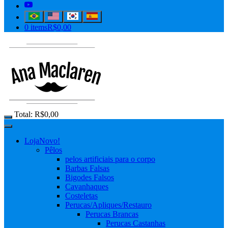
0 items
R$0,00
Total:
R$
0,00
Loja
Novo!
Pêlos
pelos artificiais para o corpo
Barbas Falsas
Bigodes Falsos
Cavanhaques
Costeletas
Perucas/Apliques/Restauro
Perucas Brancas
Perucas Castanhas