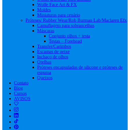
Wolfe Face Art & FX
Moldes
Miniaturas para cenário
Próteses/ Rubber Wear/Rob Burman Lab/Maclaren Efx
Camuflagem para sobrancelhas
Máscaras
Conjunto olhos + testa
Testas – Forehead
Transfer/Carimbos
Escamas de peixe
Inchaço de olhos
Orelhas
Próteses encapsuladas de silicone e próteses de
espuma
Queixos
Contato
Blog
Cursos
AVISOS