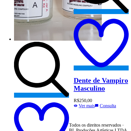
t
w
Dente de Vampiro
Masculino
Add
R$
250,00
to
Ver mais
Consulta
wishlist
Todos os direitos reservados ·
BL Produções Artísticas LTDA