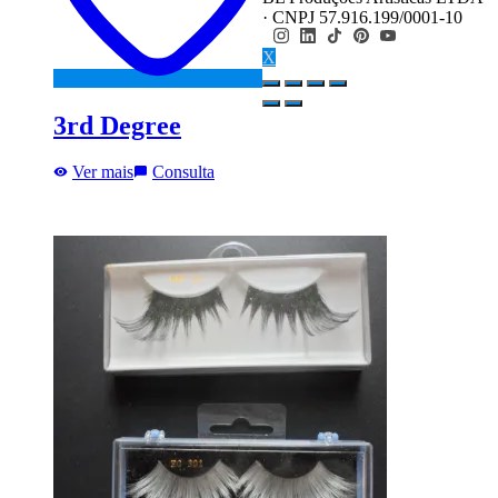
· CNPJ 57.916.199/0001-10
X
3rd Degree
Ver mais
Consulta