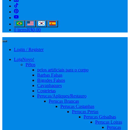
0 items
R$0,00
Login / Register
Loja
Novo!
Pêlos
pelos artificiais para o corpo
Barbas Falsas
Bigodes Falsos
Cavanhaques
Costeletas
Perucas/Apliques/Restauro
Perucas Brancas
Perucas Castanhas
Perucas Pretas
Perucas Grisalhas
Perucas Loiras
Perucas