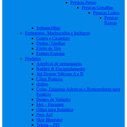
Perucas Pretas
Perucas Grisalhas
Perucas Loiras
Perucas
Ruivas
Sobrancelhas
Ferimentos, Machucados e Inchaços
Cortes e Cicatrizes
Dedos / Orelhas
Efeito de Tiro
Fratura Exposta
Produtos
Aderêços de personagens
Baldiez & Encapsulamento
3rd Degree Silicone A e B
Cílios Postiços
chifres
Colas, Etiquetas Adesivas e Removedores para
Postiços
Dentes de Vampiro
Mel – Paxpaint
Olhos para Robótica
Pros-Aid
Skin Illustrator
Telesis – PPI