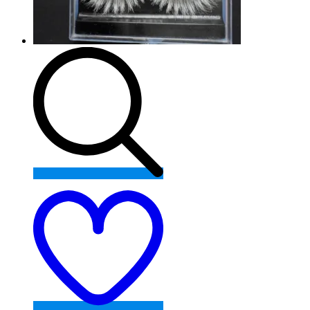
Add
to
wishlist