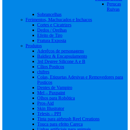
Perucas
Ruivas
Sobrancelhas
Ferimentos, Machucados e Inchaços
Cortes e Cicatrizes
Dedos / Orelhas
Efeito de Tiro
Fratura Exposta
Produtos
Aderêços de personagens
Baldiez & Encapsulamento
3rd Degree Silicone A e B
Cílios Postiços
chifres
Colas, Etiquetas Adesivas e Removedores para
Postiços
Dentes de Vampiro
Mel – Paxpaint
Olhos para Robótica
Pros-Aid
Skin Illustrator
Telesis – PPI
Tinta para airbrush Reel Creations
Touca para efeito Careca
Unhas artificiais para animais