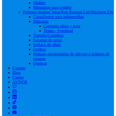
Moldes
Miniaturas para cenário
Próteses/ Rubber Wear/Rob Burman Lab/Maclaren Efx
Camuflagem para sobrancelhas
Máscaras
Conjunto olhos + testa
Testas – Forehead
Transfer/Carimbos
Escamas de peixe
Inchaço de olhos
Orelhas
Próteses encapsuladas de silicone e próteses de
espuma
Queixos
Contato
Blog
Cursos
AVISOS