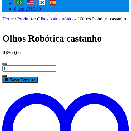
0 items
R$0,00
Home
/
Produtos
/
Olhos Animatrônicos
/ Olhos Robótica castanho
Olhos Robótica castanho
R$
500,00
Olhos
Robótica
castanho
Fazer Consulta
quantity
t
w